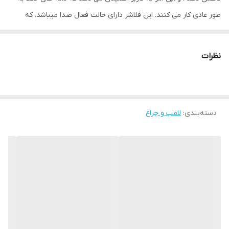
طور عادی کار می کنند. این فلاشر دارای حالت فعال صدا میباشد. که
اصطلاحا به sound active معروف می باشد. این فلاشر رقص نور از حالت
فعال شده صدا پشتیبانی می کند که می تواند سرعت آن را با توجه به
نظرات
موسیقی تنظیم کند. این عملکرد واقعا عالی است و به راحتی می تواند
جو بسیار خوبی را ایجاد کند. سرعت تابش نور لامپ را می توان با
پیچاندن دکمه به صورت دستی تنظیم کنید تا نیازهای مختلف شما
دسته‌بندی
:
لامپ و چراغ
برآورده شود. نور استروب مرحله ای از منبع انرژی 60w تغذیه می شود
که می تواند ثبات نور و روشنایی بالایی را تضمین کند. این دستگاه
قابلیت نصب آسان را دارا میباشد . در بالای این دستگاه نور یک دستگیره
وجود دارد که قابل تنظیم است و با سوراخ برای تنظیم نور صاف یا معلق
طراحی شده است. دامنه کاربرد این محصول بسیار گسترده میباشد. این
فلاشر برای مهمانی خانگی ، باشگاه ، استیج موسیقی و غیره مناسب است.
عملکرد خوبی در فضای ساختمان در شب دارد.