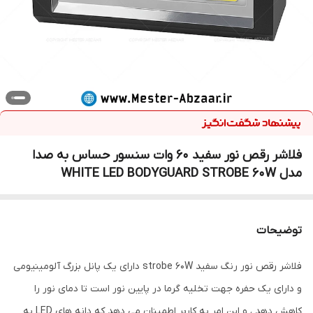
فلاشر رقص نور سفید 60 وات سنسور حساس به صدا
مدل WHITE LED BODYGUARD STROBE 60W
توضیحات
فلاشر رقص نور رنگ سفید strobe 60W دارای یک پانل بزرگ آلومینیومی
و دارای یک حفره جهت تخلیه گرما در پایین نور است تا دمای نور را
کاهش دهد ، و این امر به کاربر اطمینان می دهد که دانه های LED به