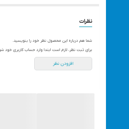
صدا پشتیبانی می کند که می تواند سرعت آن را با تو
بالایی را تضمین کند. این دستگاه قابلیت نصب آسان ر
نظرات
طراحی شده است. دامنه کاربرد این محصول بسیار گست
شب دارد.
شما هم درباره این محصول نظر خود را بنویسید.
برای ثبت نظر، لازم است ابتدا وارد حساب کاربری خود شو
ویژگی ها
رنگ
افزودن نظر
سرعت رقص نور بالا، هوشمند، پر نور و قوی،
قابلیت
کلی
سنسور
تش
رقص نور
دارد
استفاده در
مجا
اتصال به
برق