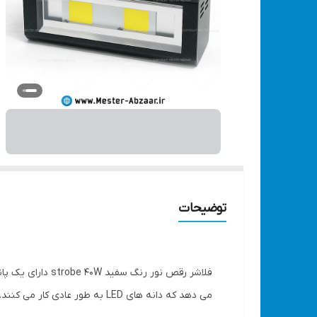
توضیحات
فلاشر رقص نور ر