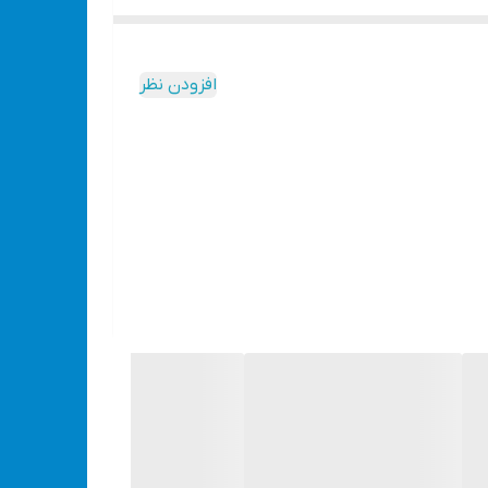
 بسیار خوبی را ایجاد کند. سرعت تابش نور لامپ را
می توان با پیچاندن دکمه به صورت دستی تنظیم کنید تا نیازهای مختلف شما برآورده شود. نور استروب مرحله ای از منبع انرژی 40w تغذیه می شود که می تواند ثبات نور و روشنایی
م است و با سوراخ برای تنظیم نور صاف یا معلق
افزودن نظر
ه مناسب است. عملکرد خوبی در فضای ساختمان در