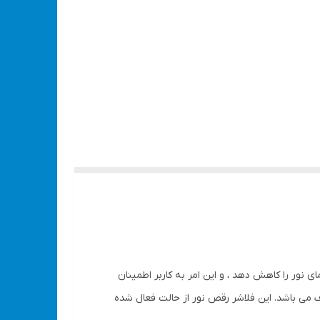
 است تا دمای نور را کاهش دهد ، و این امر به کاربر اطمینان
LED به طور عادی کار می کنند. این فلاشر دارای حالت فعال صدا میباشد. که اصطلاحا به sound active معروف می باشد. این فلاشر رقص نور از حالت فعال شده