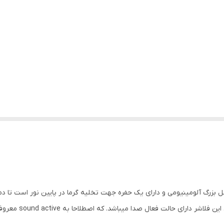
نگ سفید strobe 40W دارای یک پانل بزرگ آلومینیومی و دارای یک حفره جهت تخلیه گرما در پایین نور
می دهد که دانه های 