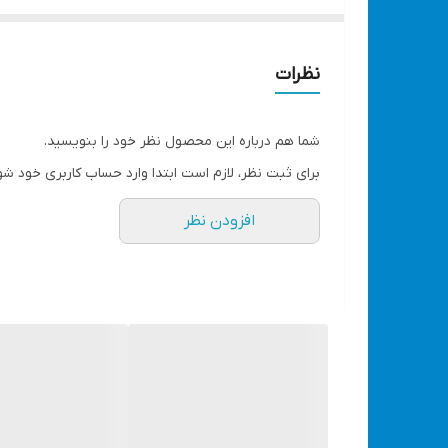
ولت AC جهت روشن کردن لوازمی که با برق شهر کار می کنند با توان حداکثر 1000 وات اسمی، توجه کنید که جهت دوام بیشتر از ماکزیمم توان دستگاه استفاده نکنید
قابلیت روشن کردن چراغ و لامپ و لوازم مصرف پایین خانگی
نظرات
توجه توجه نکات مهم...👇
به هیچ عنوان هنگام استارت زدن دستگاه اینورتر روشن
شما هم درباره این محصول نظر خود را بنویسید.
به هیچ عنوان کابلهای منفی مثبت برعکس نصب نگردد
برای ثبت نظر، لازم است ابتدا وارد حساب کاربری خود شو
به هیچ عنوان در حال استفاده از اینورتر پدال گاز رو فش
افزودن نظر
به هیچ عنوان وسایل توان بالاتر از حد معمول اینورتر
رعایت نکات فوق عمر دستگاه رو بالا می‌برد 👆
مناسب برای خودرو
تمام خودروها
روش استفاده
از طریق فندکی خودرو از طرق اتصال به باتری با کابل
اقلام همراه