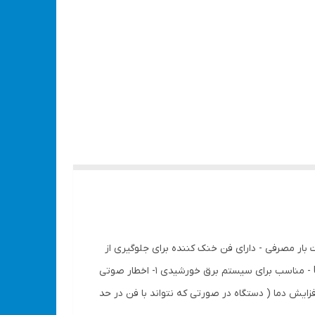
 ۲۲۰ متناوب - ولتاژ خروجی تثبت شده با تغییرات بار مصرفی - دارای فن خنک کننده برای جلوگیری از
گرم شدن بیش از حد دستگاه - دارای سیستم های حفاظتی چند گانه برای جلوگیری از آسیب دیدن دستگاه و باتری - دارای خروجی USB - مناسب برای سیستم برق خورشیدی ۱- اخطار صوتی
 به زیر ۱۱ ولت برسد بطور اتوماتیک قطع خروجی صورت می گیرد. ۲- حفاظت در برابر افزایش دما ( دستگاه در صورتی که نتواند با فن در حد