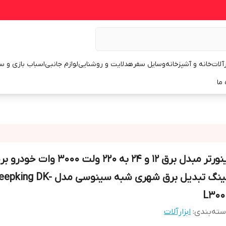
رآلات
خانه و آشپزخانه
وسایل سفر
هدلایت و روشنایی
لوازم جانبی
اسباب بازی و س
 ما
اینورتر مبدل برق 12 و 24 به 220 ولت 000
کینگ تبدیل برق شهری شبه سینوسی مدل ing DK
L300
ته‌بندی
:
ابزارآلات