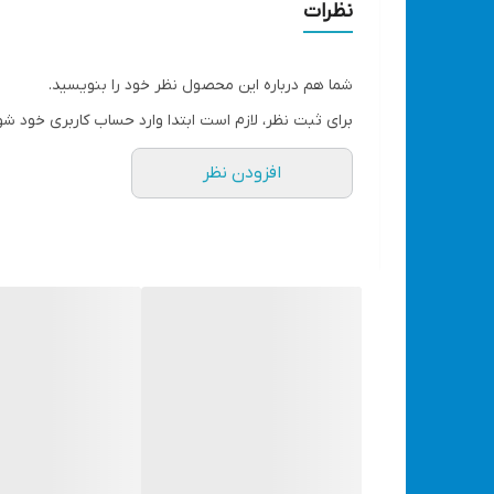
قابلیت روشن کردن چراغ و لامپ و لوازم مصرف پایین خانگی
نظرات
توجه توجه نکات مهم...👇
به هیچ عنوان هنگام استارت زدن دستگاه اینورتر روشن
شما هم درباره این محصول نظر خود را بنویسید.
به هیچ عنوان کابلهای منفی مثبت برعکس نصب نگردد
برای ثبت نظر، لازم است ابتدا وارد حساب کاربری خود شو
به هیچ عنوان در حال استفاده از اینورتر پدال گاز رو فش
افزودن نظر
به هیچ عنوان وسایل توان بالاتر از حد معمول اینورتر
رعایت نکات فوق عمر دستگاه رو بالا می‌برد 👆
مناسب برای خودرو
تمام خودروها
روش استفاده
از طرق اتصال به باتری با کابل
اقلام همراه
کابل اتصال باتری
بدون مانیتور