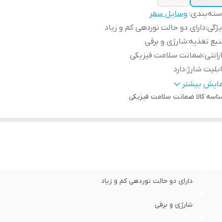
ته‌بندی
:
وسایل سفر
ژگی
:
دارای دو حالت نوردهی کم و زیاد
بع تغذیه
:
شارژی و برقی
رانتی
:
ضمانت سلامت فیزیکی
بلیت شارژ
:
دارد
بلیت تاشو
:
دارد
مایش بیشتر
اسه کالا
یر امکانات
:
دارای 3 حالت تنظیم باد
ضمانت سلامت فیزیکی
لات تنظیم باد
:
کم - متوسط - زیاد
غ LED
:
دارد
ظیم ارتفاع
:
از 10 تا 30 سانتی متر متغیر
لام همراه
:
کابل شارژ
عاد
:
33/5 سانتی متر در حالت باز
دارای دو حالت نوردهی کم و زیاد
شارژی و برقی