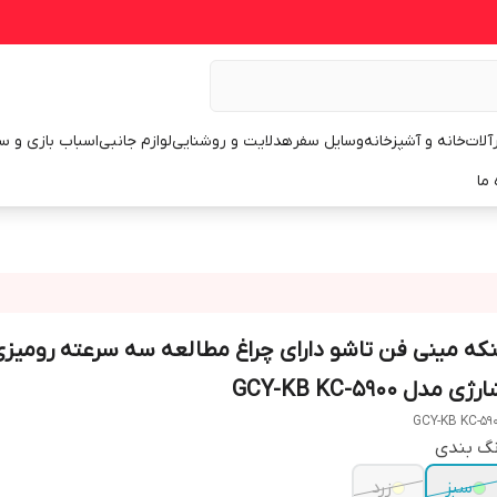
رآلات
خانه و آشپزخانه
وسایل سفر
هدلایت و روشنایی
لوازم جانبی
اسباب بازی و س
 ما
نکه مینی فن تاشو دارای چراغ مطالعه سه سرعته رومیز
رژی مدل GCY-KB KC-5900
GCY-KB KC-59
نگ بندی
سبز
زرد