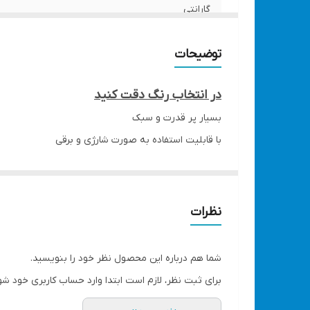
گارانتی
قابلیت شارژ
توضیحات
قابلیت تاشو
در انتخاب رنگ دقت کنید
سایر امکانات
بسیار پر قدرت و سبک
با قابلیت استفاده به صورت شارژی و برقی
حالات تنظیم باد
دارای 3 حالت قدرت باد
چراغ LED
دارای 2 حالت تنظیم نور
ذخیره باتری فوق العاده
تنظیم ارتفاع
نظرات
مناسب برای روز های گرم سال و تابستان
اقلام همراه
مناسب برای اتاق خواب، محل کار، سفر، مطالعه و ...
شما هم درباره این محصول نظر خود را بنویسید.
در رنگ های زرد و سبز
ابعاد
برای ثبت نظر، لازم است ابتدا وارد حساب کاربری خود شو
امکان شارژ با کابل میکرو موبایل