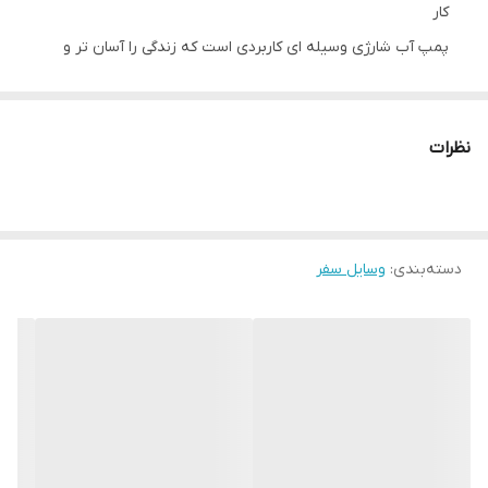
کار
پمپ آب شارژی وسیله ای کاربردی است که زندگی را آسان تر و
بهتر می کند.
نظرات
قابل استفاده مجدد و 100٪ بی خطر برای نوشیدن آب. پمپ آب
اتوماتیک در وقت و انرژی صرفه جویی می کند. قابل شارژ با تایپ
C می باشد.
دسته‌بندی
:
وسایل سفر
در صورت شارژ کامل می توان از 1 تا 2 گالن آب استفاده کرد. دارای
استفاده آسان با فشار دادن سوئیچ دستگاه بدون خطر برای بچه
ها و بزرگسالان است. بطری های با ظرفیت 1 تا 5 گالن (5 تا 20
لیتر) استفاده می کند. کوچک و سبک بسیار مناسب برای استفاده
در خانه یا محل کار و ایده آل برای کمپینگ. آموزش نصب به این
صورت است: 1. شلنگ سیلیکونی و لوله خروجی را به پمپ آب