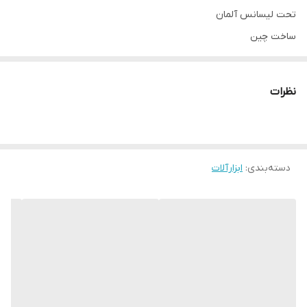
تحت لیسانس آلمان
ساخت چین
جهت خرید الکترود و باری جوشکاری با قیمت مناسب کلیک کنید
اینورتر دستگاه جوش باس
دو ولوم
نظرات
سوکت کوچک
توان خروجی
400 آمپر اسمی
رنگ سبز مشکی
دسته‌بندی
:
ابزارآلات
دارای نمایشگر دیجیتال
دارای سیستم اینورتر IGBT (ضدچسبندگی)
قابلیت جوشکاری الکترود 2.5 دائم و 3 مقطعی
دارای اقلام کامل مورد نیاز جوشکاری :
( انبر جوش / انبر اتصال )
دارای وزن
سبک
و ابعاد مینی
مناسب مصارف خانگی و نیمه حرفه ای