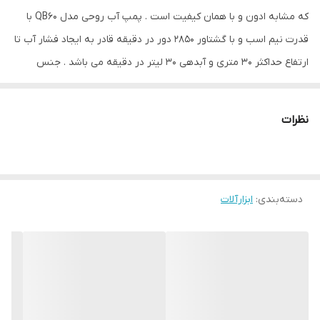
که مشابه ادون و با همان کیفیت است . پمپ آب روحی مدل QB60 با
قدرت نیم اسب و با گشتاور ۲۸۵۰ دور در دقیقه قادر به ایجاد فشار آب تا
ارتفاع حداکثر ۳۰ متری و آبدهی 30 لیتر در دقیقه می باشد . جنس
پروانه این پمپ برنجی و دارای شافت استنلس استیل می باشد و قابلیت
عملکرد با دمای آب تا 80 درجه سانتی گراد را دارد . پمپ آب روحی مدل
نظرات
QB60 دارای ترموستات حراراتی بی متال (OVERLOAD) بوده که در صورت
قطعی آب و یا ایجاد گرمای زیاد در موتور بصورت اتوماتیک پمپ خاموش
می شود . پمپ روحی مدل QB60 دارای عملکرد دائمی (CONTINUOUS
دسته‌بندی
:
ابزارآلات
DUTY) بوده و قابلیت کارکرد در مدت زمان طولانی را دارا می باشد . این
پمپ برای مصارف مسکونی و آپارتمانی تا طبقه یک مناسب می باشد . از
نکات مهم جهت افزایش طول عمر تمامی الکتروپمپ های سانتریفیوژ
نصب افقی و صحیح و در مکان ثابت می باشد . همچنین استفاده از شیر
صافی در ورودی پمپ جهت ورود آب زلال و شیر یکطرفه در خروجی
پمپ به منظور پیشگیری از برگشت آب در پمپ توصیه می گردد .