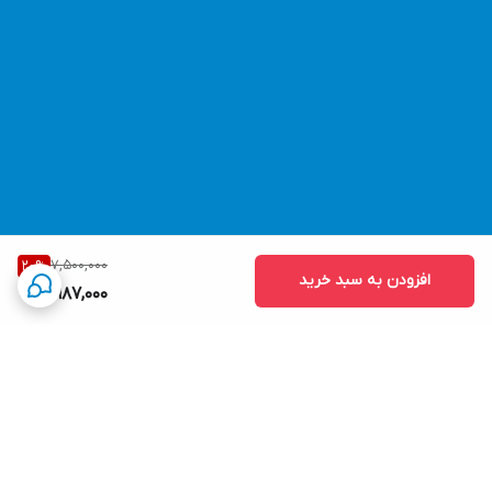
7,500,000
20
%
افزودن به سبد خرید
5,987,000