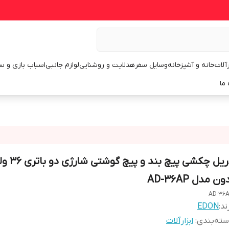
رآلات
خانه و آشپزخانه
وسایل سفر
هدلایت و روشنایی
لوازم جانبی
اسباب بازی و س
 ما
دریل چکشی پیچ بند و پیچ 
ون مدل AD-36AP
AD-36
ند:
EDON
ته‌بندی
:
ابزارآلات