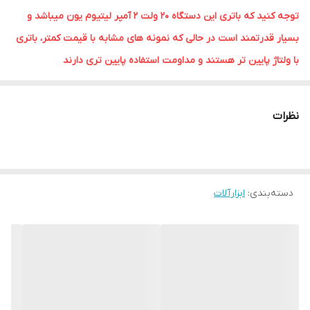
توجه کنید که باتری این دستگاه 20 ولت 2 آمپر لیتیوم یون میباشد و
بسیار قدرتمند است در حالی که نمونه های مشابه با قیمت کمتر، باتری
با ولتاژ پایین تر هستند و مداومت استفاده پایین تری دارند
قدرت این دستگاه 20 برابر توان یک سشوار خانگی است و باد با
سرعت 45 متر در ثانیه را ایجاد می‌کند.
نظرات
کاربردهای سوپر جت فن و دمنده مدل F018
شست‌وشو و خشک کردن خودرو پس از شست‌وشوی خودرو،
استفاده از این جت فن برای حذف آب باقی‌مانده و خشک کردن
دسته‌بندی
:
ابزارآلات
سریع بدنه، از ایجاد لکه‌ها جلوگیری می‌کند.
قدرت بالای باد، حتی در شکاف‌ها و درزها نیز مؤثر است.
حذف برف در زمستان در فصل سرما، این دستگاه به‌راحتی برف را
از شیشه‌ها، آینه‌ها و بدنه خودرو پاک می‌کند. بدون نیاز به
دستکاری دستی، کارایی و سرعت را افزایش می‌دهد.