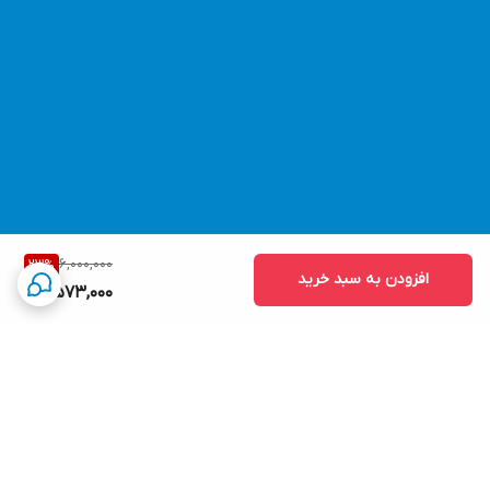
6,000,000
23
%
افزودن به سبد خرید
4,573,000