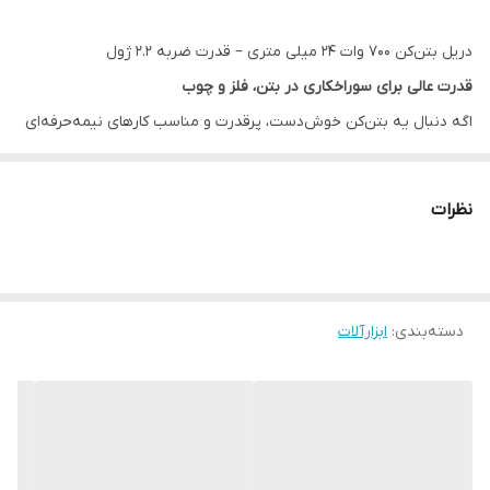
دریل بتن‌کن 700 وات 24 میلی متری – قدرت ضربه 2.2 ژول
قدرت عالی برای سوراخکاری در بتن، فلز و چوب
اگه دنبال یه بتن‌کن خوش‌دست، پرقدرت و مناسب کارهای نیمه‌حرفه‌ای
و خانگی هستی، این مدل با
توان 700 وات
و
قدرت ضربه 2.2 ژول
یکی از
بهترین انتخاب‌هاست. موتور قوی و سیستم چهارشیار باعث میشه
نظرات
ضربه‌ها با قدرت بالا منتقل بشن و سوراخکاری روی سطوح سخت خیلی
راحت‌تر انجام بشه.
توانایی سوراخکاری
دسته‌بندی
:
ابزارآلات
• بتن:
26 میلی‌متر
• فلز:
13 میلی‌متر
• چوب:
30 میلی‌متر
این اعداد یعنی با خیال راحت می‌تونی برای نصب، تخریب سبک،
شیارزنی، کارهای ساختمانی و کارگاهی ازش استفاده کنی.