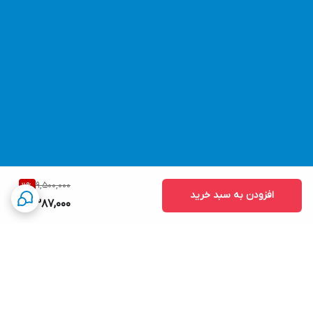
9,500,000
11
%
افزودن به سبد خرید
8,387,000