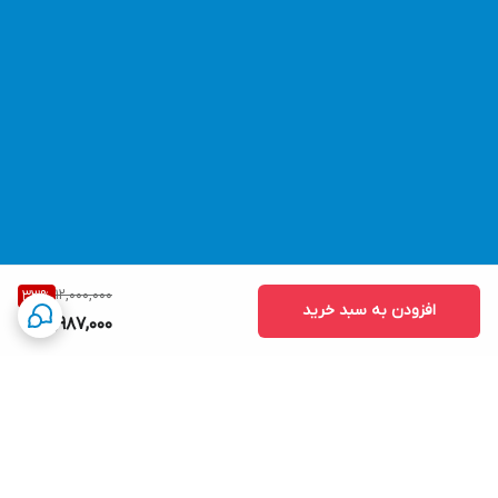
12,000,000
33
%
افزودن به سبد خرید
7,987,000