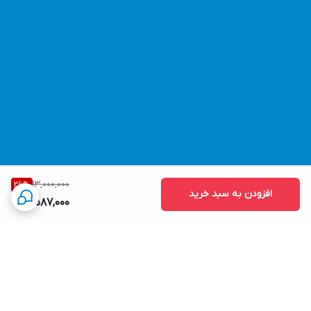
13,000,000
26
%
افزودن به سبد خرید
9,587,000