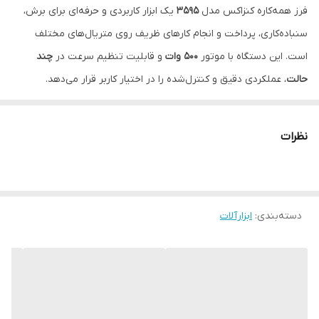
فرز همه‌کاره کنزاکس مدل
3595
یک ابزار کاربردی و حرفه‌ای برای برش،
سنباده‌کاری، پرداخت و انجام کارهای ظریف روی متریال‌های مختلف
است. این دستگاه با موتور
500 وات
و قابلیت تنظیم سرعت در
چند
حالت
، عملکردی دقیق و کنترل‌شده را در اختیار کاربر قرار می‌دهد.
سرعت دستگاه بین
5000 تا 22000 نوسان در دقیقه
قابل تنظیم بوده و
زاویه نوسان
3.2 درجه‌ای
باعث افزایش دقت و راندمان در برش و
نظرات
پرداخت می‌شود. همچنین سیستم
تعویض سریع تیغه بدون نیاز به
ابزار
، کار با دستگاه را ساده‌تر و سریع‌تر کرده است.
بدنه دستگاه با روکش نرم و ضدلغزش پوشیده شده تا هنگام استفاده
دسته‌بندی
:
ابزارآلات
طولانی، کنترل بیشتری روی ابزار داشته باشید. این فرز همه‌کاره برای کار
روی انواع متریال مانند
چوب، فلز، PVC، سیمان و دیوار
مناسب است.
ساخت چین
2 ماه گارانتی معتبر
اقلام همراه: