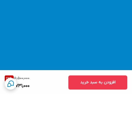
16,500,000
22
%
افزودن به سبد خرید
12,731,000