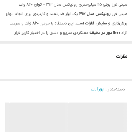
مینی فرز برقی 115 میلی‌متری رونیکس مدل 3112 – توان 860 وات
مینی فرز
رونیکس مدل 3112
یک ابزار قدرتمند و کاربردی برای انجام انواع
برش‌کاری و سایش فلزات
است. این دستگاه با موتور
860 وات
و سرعت
آزاد
11000 دور در دقیقه
عملکردی سریع و دقیق را در اختیار کاربر قرار
می‌دهد.
این مینی فرز از
صفحه برش 115 میلی‌متری
با شفت استاندارد
M14
نظرات
پشتیبانی می‌کند که یکی از رایج‌ترین سایزها در فرزهای سبک و کارگاهی
است. طراحی بدنه از ترکیب
پلاستیک مقاوم و آلومینیوم
باعث افزایش
دوام و در عین حال سبک‌تر شدن دستگاه شده است.
وزن
حدود 2 کیلوگرمی
دسته‌بندی
:
ابزارآلات
در کنار
دسته کمکی ارگونومیک
کنترل بهتر و
کاربری راحت‌تری را هنگام انجام برش یا سایش فراهم می‌کند.
مشخصات اصلی
توان موتور:
860 وات
سرعت در حالت آزاد:
11000 دور در دقیقه