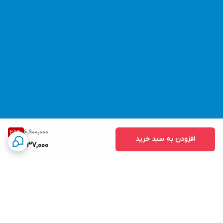
6,900,000
25
%
افزودن به سبد خرید
5,137,000