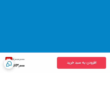
دارای دیمر کنترل سرعت باد
دارای چراغ قوه زیر باتری
بدون قابلیت مکش
ساخت چین
جهت مشاهده انواع تجهیزات سفر کلیک کنید
7,000,000
14
%
افزودن به سبد خرید
5,973,000