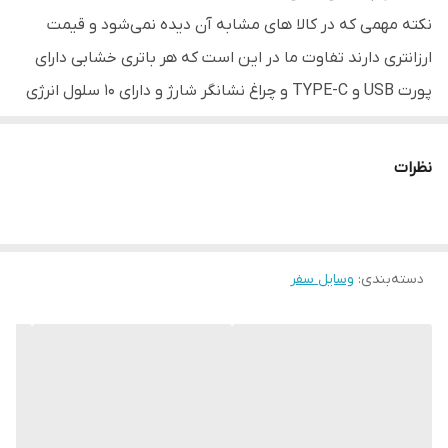
نکته مهمی که
در کالا های مشابه آن دیده نمی‌شود و قیمت
ارزانتری دارند تفاوت ما در این است که هر باتری خشابی دارای
پورت USB و TYPE-C و چراغ نشانگر شارژ و دارای 10 سلول انرژی
هست که عملکرد و کارایی این دستگاه را دو چندان میکند که به
صورت پاور بانک برای مواقع نیاز مورد استفاده قرار میگیرد ..ولی
نظرات
در مابقی محصولات مشابه ارزانتر فقط یک عدد باتری ساده 5
سلولی و بدون هیچ امکانات دیگری در اختیار شما قرار میگیرد
قدرت این دستگاه 20 برابر توان یک سشوار خانگی است و باد با
دسته‌بندی
:
وسایل سفر
سرعت 45 متر در ثانیه را ایجاد می‌کند.
کاربردهای سوپر جت فن و دمنده مدل F018
شست‌وشو و خشک کردن خودرو پس از شست‌وشوی خودرو،
استفاده از این جت فن برای حذف آب باقی‌مانده و خشک کردن
سریع بدنه، از ایجاد لکه‌ها جلوگیری می‌کند.