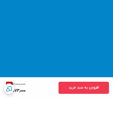
12,000,000
3
%
افزودن به سبد خرید
11,573,000