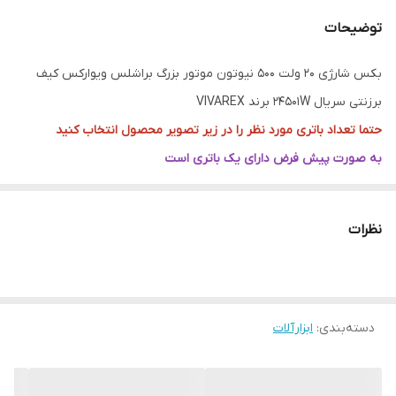
توضیحات
بکس شارژی 20 ولت 500 نیوتون موتور بزرگ براشلس ویوارکس کیف
برزنتی سریال 24501W برند VIVAREX
حتما تعداد باتری مورد نظر را در زیر تصویر محصول انتخاب کنید
به صورت پیش فرض دارای یک باتری است
دارای موتور بزرگ صنعتی پر قدرت
برند: ویوارکس
نظرات
کد دستگاه: 24501W
زیر سریال دستگاه های VR2450-IW
12 ماه گارانتی معتبر
دسته‌بندی
:
ابزارآلات
ساخت چین کیفیت بالا
منبع تغذیه:شارژی (باتری)
مشخصات باتری:4 آمپر ساعت لیتیوم