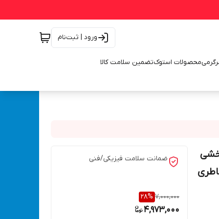
ورود | ثبت‌نام
رگرمی
محصولات استوک
تضمین سلامت کالا
رخشی
ضمانت سلامت فیزیکی/فنی
اتری قابل تعویض مدل OSCILLA QL-588-11 باطری
28
%
7,000,000
4,973,000