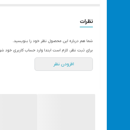
ویژگی‌های مهم
بی‌سیم و شارژپذیر
: بدون نیاز به برق مستقیم
سازگار با باتری‌های کشابی ۲۱ ولت
(مثل باتری ابزار ش
نظرات
دارای ۱ عدد باتری ۲۱ ولت شارژی جداشونده
(همراه م
۲ سرعت قابل تنظیم
: نسیم ملایم تا باد قوی‌تر
شما هم درباره این محصول نظر خود را بنویسید.
چرخش خودکار گردن پنکه
: پخش باد بهتر در محیط
برای ثبت نظر، لازم است ابتدا وارد حساب کاربری خود شو
پره 7 بخشی 11 اینچ
برای جریان هوای نرم و کارآمد
افزودن نظر
بدنه مقاوم
: جنس پلاستیک
طراحی جمع‌وجور و سبک
: مناسب حمل توی سفر و 
ساخت چین
مناسب برای
کمپینگ و طبیعت‌گردی، پیک‌نیک، حیاط و باغ، ماهیگیری،
مشخصات فنی
نوع:
پنکه بی‌سیم قابل حمل