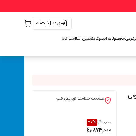
ورود | ثبت‌نام
رگرمی
محصولات استوک
تضمین سلامت کالا
 و آتش بازی USB ریموتی
ضمانت سلامت فیزیکی فنی
37
%
1,400,000
873,000