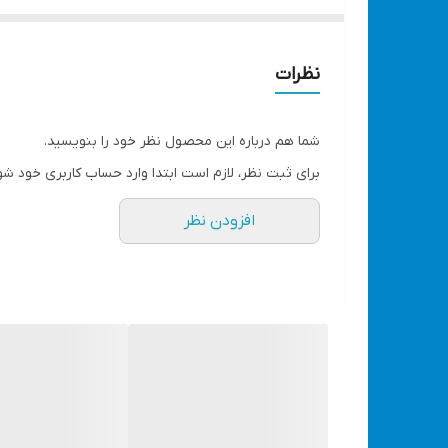
•
طراحی فشفشه‌ای جذاب
دارای
۱۸۰ عدد LED پرنور
شامل
۱۰ شاخه نور ۵۰ سانتی‌متری
استفاده از فناوری
RGB
برای نمایش بیش از
7 مدل رنگ مختلف
نظرات
•
دو روش کنترل
قابل کنترل از طریق:
شما هم درباره این محصول نظر خود را بنویسید.
ریموت کنترل
برای ثبت نظر، لازم است ابتدا وارد حساب کاربری خود شو
دکمه روی کلید پاور
افزودن نظر
با امکان تغییر رنگ
•
حالت‌های نوری متنوع
•
نصب آسان
دارای
چسب پشت نوار LED
برای نصب راحت روی سطوح ص
•
قابل استفاده با USB و آداپتور موبایل
امکان تغذیه از طریق
USB
کاربردها