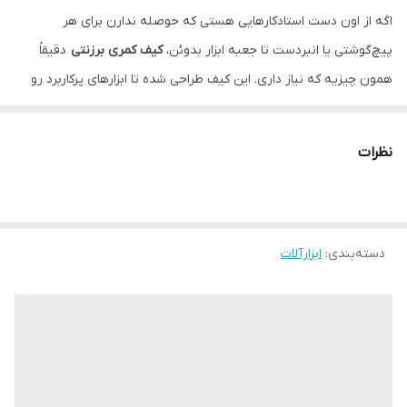
اگه از اون دست استادکارهایی هستی که حوصله ندارن برای هر
پیچ‌گوشتی یا انبردست تا جعبه ابزار بدوئن،
کیف کمری برزنتی
دقیقاً
همون چیزیه که نیاز داری. این کیف طراحی شده تا ابزارهای پرکاربرد رو
همیشه در دسترس و دور کمرت داشته باشی و سرعت کارت رو چند برابر
کنی.
نظرات
چرا این کیف انتخاب هوشمندانه‌ایه؟
جنس برزنتی مقاوم:
خیالت بابت طول عمر کیف راحت باشه؛ برزنتِ
به‌کار رفته در این مدل ضد سایش و بسیار مقاومه تا در محیط‌های
دسته‌بندی
:
ابزارآلات
کارگاهی سخت، به‌راحتی آسیب نبینه.
نظم‌دهی عالی:
با جیب‌ها و محفظه‌های متعددی که داره، می‌تونی
پیچ‌گوشتی‌ها، انبردست، دم‌باریک، متر و بقیه وسایل کوچیک رو مرتب
بچینی و دیگه نگران گم شدن یا ریخت‌وپاششون نباشی.
سبک و راحت:
برخلاف جعبه ابزارهای سنگین، این کیف دور کمر بسته
می‌شه و وزن رو توزیع می‌کنه تا موقع کار کردن روی نردبان یا در