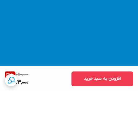
750,000
36
%
افزودن به سبد خرید
473,000