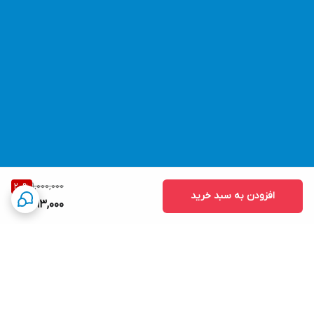
1,000,000
20
%
افزودن به سبد خرید
793,000