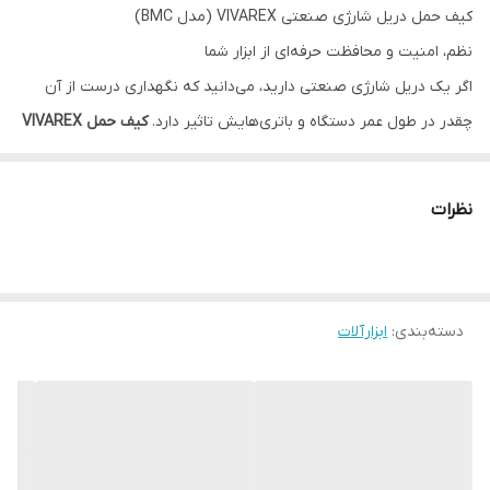
کیف حمل دریل شارژی صنعتی VIVAREX (مدل BMC)
نظم، امنیت و محافظت حرفه‌ای از ابزار شما
اگر یک دریل شارژی صنعتی دارید، می‌دانید که نگهداری درست از آن
چقدر در طول عمر دستگاه و باتری‌هایش تاثیر دارد.
کیف حمل VIVAREX
با طراحی مهندسی‌شده و فضای داخلی فوم‌بندی شده، بهترین انتخاب
برای استادکاران و فنی‌کارانی است که به نظم و سلامت ابزارشان اهمیت
نظرات
می‌دهند.
این کیف با بدنه پلاستیک فشرده (BMC) و طراحی ارگونومیک، برای
جابه‌جایی‌های مکرر در کارگاه و محیط‌های ساختمانی ساخته شده است.
دسته‌بندی
:
ابزارآلات
✅ ویژگی‌های کلیدی کیف VIVAREX
فضای داخلی مهندسی‌شده (فوم‌بندی شده):
دارای جایگاه اختصاصی و
دقیق برای قرارگیری دریل، دو عدد باتری و شارژر که از ضربه خوردن و
لق زدن قطعات جلوگیری می‌کند.
سازگاری بالا:
طراحی شده برای انواع دریل شارژی‌های صنعتی (باتری