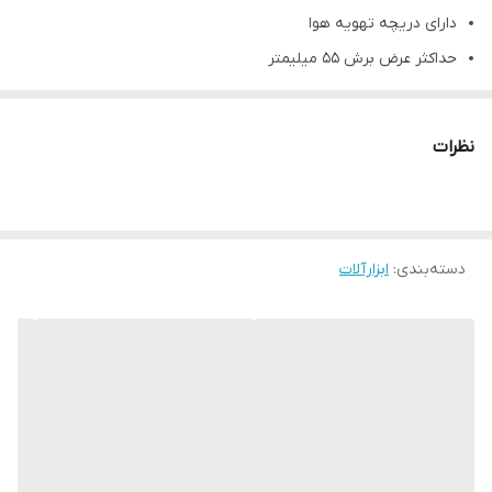
دارای دریچه تهویه هوا
حداکثر عرض برش ۵۵ میلیمتر
ایده آل برش چوب و فلز
دیمردار
نظرات
مجهز به دستگیره بدون لغزش
قابلیت اتصال به دستگاه مکنده
منبع تغذیه برق ۲۲۰ ولتی
توان ۵۸۰ وات
دسته‌بندی
:
ابزارآلات
دارای کفه ضخیم
مناسب برای استفاده خانگی و نیمه صنعتی
گارانتی ضمانت سلامت فیزیکی