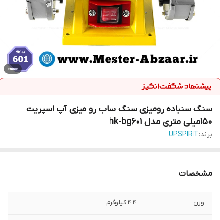
سنگ سنباده رومیزی سنگ ساب رو میزی آپ اسپریت
150میلی متری مدل hk-bg601
برند:
UPSPIRIT
مشخصات
وزن
4.4 کیلوگرم