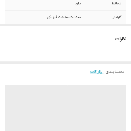
محافظ
دارد
گارانتی
ضمانت سلامت فیزیکی
قطر صفحه
150 میلی متر
نظرات
دور موتور
2950rpm
توان
350 وات
دسته‌بندی
:
ابزارآلات