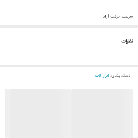
سرعت حرکت آزاد
0-13000 دور در دقیقه
نظرات
منبع تغذیه
برق
ابعاد
دسته‌بندی
:
ابزارآلات
63.5 * 37 * 37 سانتی متر
حجم هوای خروجی
2.8 متر در دقیقه
کلید قفل کن