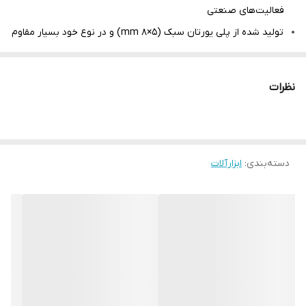
فعالیت‌های صنعتی
تولید شده از پلی یورتان سبک (5×8 mm) و در نوع خود بسیار مقاوم
با طول عمر بالا
دارای یک لایه مقاوم پلی اورتان به منظور جلوگیری از سایش و
نظرات
آسیب‌های عوامل جوی
مناسب برای انتقال مواد مختلف مانند روغن‌ها و انواع سوخت
دارای فنری قوی با طول مناسب به منظور مانور بهتر در زمان انجام
دسته‌بندی
:
ابزارآلات
کار و همچنین اتصال قوی به کوپلرها
انعطاف پذیری بالا حتی در هوای سرد جهت جلوگیری از خستگی کاربر و
حمایت از اشیاء ظریف
حداکثر فشار آب خروجی ۸ بار
مجهز به کوپلر دو طرفه تایوانی
مناسب برای استفاده با دستگاه‌های بادی، میخ کوب، آب پاش، منگنه
کوب، و سایر ابزارآلات بادی