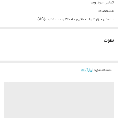
تمامی خودروها
مشخصات
- مبدل برق 12 ولت باتری به 220 ولت متناوب(AC)
برای استفاده از دستگاههای با ولتاژ 220 متناوب
- ولتاژ خروجی تثبت شده با تغییرات بار مصرفی
نظرات
- دارای فن خنک کننده برای جلوگیری از گرم شدن بیش از حد دستگاه
- دارای سیستم های حفاظتی چند گانه برای جلوگیری از آسیب دیدن
دستگاه و باتری
- دارای 2 فیوز بیرونی
دسته‌بندی
:
ابزارآلات
- دارای خروجی USB
- مناسب برای سیستم برق خورشیدی
1- اخطار صوتی در صورت کاهش ولتاژ باتری و در صورتی که ولتاژ به زیر
11 ولت برسد بطور اتوماتیک قطع خروجی صورت می گیرد.
2- حفاظت در برابر افزایش دما ( دستگاه در صورتی که نتواند با فن در