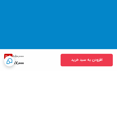
850,000
30
%
افزودن به سبد خرید
587,000
برگشت به بالا