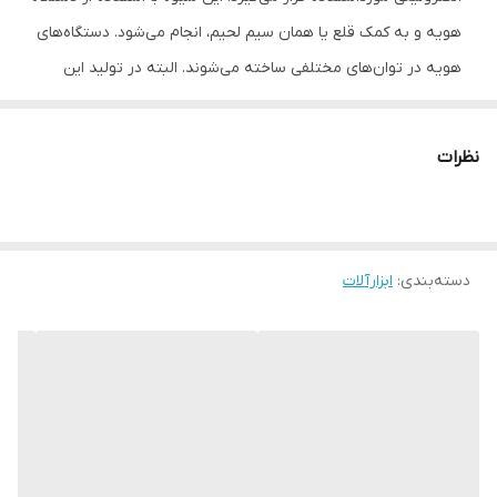
هویه و به کمک قلع یا همان سیم لحیم، انجام می‌شود. دستگاه‌های
هویه در توان‌های مختلفی ساخته می‌شوند. البته در تولید این
دستگاه، شکل نوک و بدنه‌ هم بسیار اهمیت دارد. با توجه به توان،
شکل نوک و فرم بدنه‌ی دستگاه و همچنین محل به‌کارگیری هویه،
نظرات
می‌توانید دستگاه موردنظرتان را خریداری کنید. در بعضی از محصولات
تولیدشده، توان هویه را متغیر در نظر می‌گیرند تا کاربر بتواند در
طیف وسیع‌تری از دستگاه استفاده کند. به خاطر داشته باشید که اگر
دسته‌بندی
:
ابزارآلات
به رشته‌ی برق و الکترونیک علاقه دارید و مایل هستید تا با مدارهای
الکتریکی و الکترونیکی کار کنید، دستگاه هویه ازجمله‌ی ابزارهایی است
که به‌دفعات مورداستفاده شما قرار می‌گیرد. این هویه با مدل 660 که
از محصولات شرکت PINSUN میباشد با برق شهری 220 ولت و با توان
60 وات کار می‌کند و با کیفیت مطلوب تولید شده. بدنه دستگاه از
جنس پلاستیک ساخته می‌شود. برای کار کردن با این هویه ابتدا باید
سیم قلع و روغن هویه تهیه کنید و دستگاه را به برق وصل کنید.