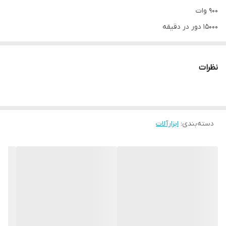
900 وات
15000 دور در دقیقه
اتصال به برق شهری
قابلیت دمنده و مکنده
نظرات
رنگ قرمز
گارانتی ضمانت سلامت فنی/فیزیکی
دارای خرطومی و کیسه گرد و خاک
دسته‌بندی
:
ابزارآلات
قیمت مناسب و کیفیت بالا
جهت مشاهده انواع بلوور با تخفیف ویژه کلیک کنید