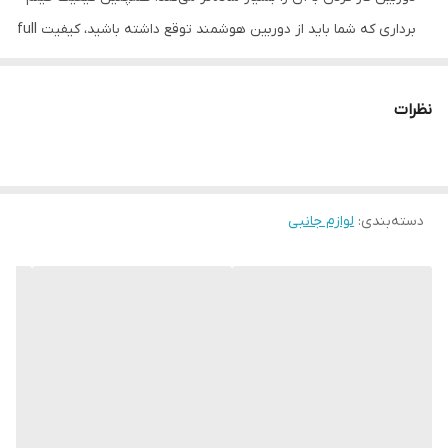
برداری که شما باید از دوربین هوشمند توقع داشته باشید، کیفیت full
HD است.
دوربین ضبط تصاویر خودرو
T909 قابلیت ضبط صدا در هنگام لرزش
نظرات
غیر عادی را داشته و فیلمبرداری این دوربین توانایی چرخش ۱۴۰ درجه
۱۷۰ درجه در جلو خودرو را دارد.
این دوربین به محض روشن شدن خودرو شروع به ضبط می‌کند و
دسته‌بندی
:
لوازم جانبی
پس از خاموش شدن خودرو به صورت خودکار خاموش می‌شود.
دوربین عقب ماشین
، هنگام دنده عقب فعال شده و علاوه بر کمک
کردن برای پارک و یا دنده عقب رفتن، به ثبت وقایع می‌پردازد.
باتری این محصول ۳۲۰ میلی آمپر است که برای کارکرد‌های نسبتا
طولانی مناسبت است و علاوه بر آن نوع باتری مورد استفاده این
دروبین ماشین
، لیتیوم پلیمری است. منبع برق آن، شارژر فندکی است.
کارت حافظه‌ای که این دوربین ثبت وقایع خودرو پشتیبانی می‌کند ۳۲
گیگابایت است.