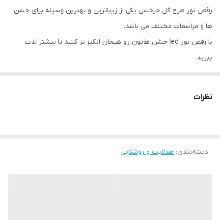
رقص نور طرح گل چرخشی یکی از زیباترین و بهترین وسیله برای جشن
ها و مراسمات مختلف می باشد.
با رقص نور led جشن هاتون رو هیجان انگیز تر کنید تا بیشتر لذت
ببرید.
هرچه میزان نور محیطی که رقص نور را در آن نصب میکنید کمتر باشد
جلوه ها و پرتو های افکتی های آن قوی تر خواهد بود.
نظرات
اگر در تاریکی از آن استفاده کنید، میزان پرتاب و برد نور محدوده وسیع
تری را پوشش میدهد.
رقص نور طرح گل از قدرت بالایی برخوردار است که اصلا به سایز کوچک
دسته‌بندی
:
هدلایت و روشنایی
آن نمیخورد به نسبت رقص نور های حرفه ای انقد خفن باشه!
استفاده از این لامپ
LED
هیچ محدودیتی ندارد و علاوه بر مجالس نیز
میتوان در
مغازه ها و فروشگاه ها برای جذب مشتری از آن استفاده کرد.
تولید هفت رنگ با کیفیت، به صورت چرخشی!