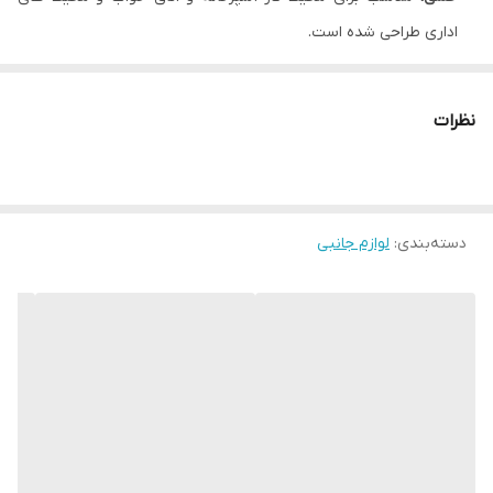
اداری طراحی شده است.
دارای بدنه ای از جنس پلاستیک فشرده مقاوم ABS و حجم 6 لیتر
است.
نظرات
دکمه باز و بسته کردن دستی
سطل زباله هوشمند خانگی
با ضربه درب
به راحتی باز می شود و بعد از 4 ثانیه به طور خودکار درپوش را
می‌بندد.
دسته‌بندی
:
لوازم جانبی
در صورت خالی شدن شارژ، می توان بصورت مکانیکی از دکمه باز
بسته کردن دستی استفاده کرد.
سطل زباله هوشمند سنسور دار 6 لیتری
دارای بدنه پلاستیکی مقاوم ABS
دکمه باز بسته کردن مکانیکی
دارای سنسور مادون قرمز
مناسب برای محیط کار، آشپزخانه و اتاق خواب
گارانتی ضمانت سلامت فنی/فیزیکی