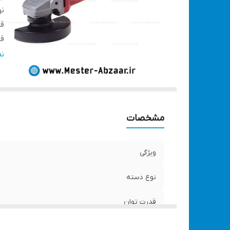
ن
قد
قف
سر
ن
دی
دس
دا
تع
مشخصات
ت
ویژگی
نوع دسته
قدرت توان
قفل اسپیندال