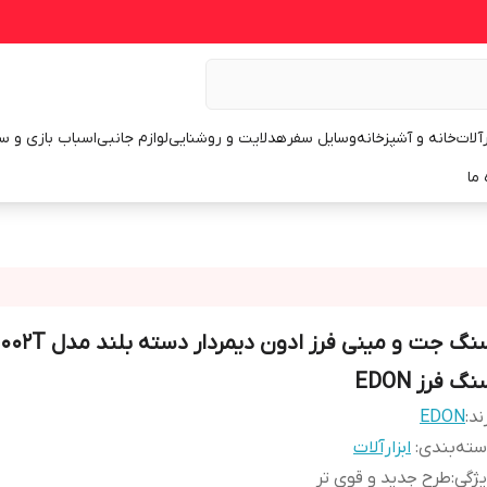
رآلات
خانه و آشپزخانه
وسایل سفر
هدلایت و روشنایی
لوازم جانبی
اسباب بازی و س
 ما
سنگ جت و مینی فرز ادون د
گ فرز EDON
ند:
EDON
ته‌بندی
:
ابزارآلات
ژگی
:
طرح جدید و قوی تر