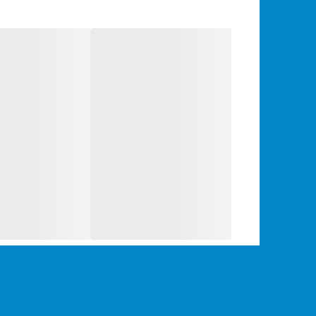
✍️دارای موتور قدرتمند و کم صدا
✍️دارای بلبرینگ های ضد غبار
✍️دارای قابلیت جابه جایی دسته کمکی در دو سمت
✍️وزن مناسب و خوشدست
✍️به همراه محافظ صفحه ایمنی + دسته کمکی
توجه:::: بدون صفحه سنگ است
جهت خرید انواع صفحه سنگ برش و سنباده با قیمت م
مشاهده انواع مینی فرز با قیمت مناسب کلیک کنید
.‌.هرگز گران نخرید حتی از ما ..
❗️با تعداد محدود ❗️