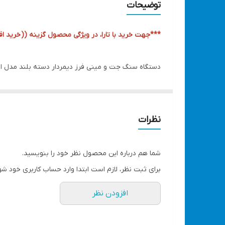
توضیحات
سرعت گردش آزاد
***جهت خرید با تارا، در ویژگی محصول گزینه ((
خرید اقس
دیمر
دستگاه سنگ جت و مینی فرز دیمردار دسته بلند مدل ادون -1002T
دسته همراه
جهت مشاهده و خرید
مینی فرز ادون
دارای
دیگر، روی متن کلیک کنید
کد کالا: 115
تعداد حالات سرعت
نظرات
✍️برندی کاملا معروف که امتحانش رو پس داده ..
توجه
✍️قدرت توان ۱۱۰۰ وات
شما هم درباره این محصول نظر خود را بنویسید.
✍️قطر صفحه 115 میلی متر
برای ثبت نظر، لازم است ابتدا وارد حساب کاربری خود شو
✍️دارای قابلیت کنترل ۶ سرعته (دیمر دار)
افزودن نظر
✍️سرعت گردش آزاد 11000 دور در دقیقه
✍️دارای قفل اسپیندال جهت تعویض آسان صفحه