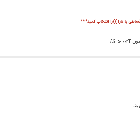
11000 در دقیقه
اطی با تارا ))
را انتخاب کنید***
دارد
AG115
دارد
 اصلی و سفارشی تنها در مستر ابزار اهواز
با کیفیت 
دفترچه راهنما
6 سرعته
بدون سنگ سنباده
ید.