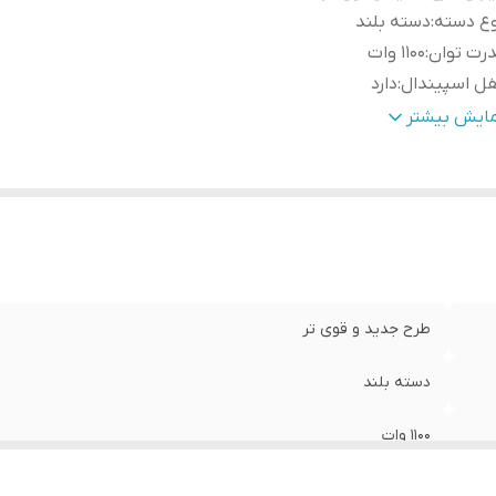
وع دسته
:
دسته بلند
رت توان
:
1100 وات
ل اسپیندال
:
دارد
عت گردش آزاد
:
11000 در دقیقه
مایش بیشتر
مر
:
دارد
ته همراه
:
دارد
رای
:
دفترچه راهنما
داد حالات سرعت
:
6 سرعته
وجه
:
بدون سنگ سنباده
طرح جدید و قوی تر
دسته بلند
1100 وات
دارد