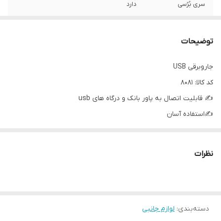
سری بُرُسی
دارد
تنوع رنگ
آبی و مشکی
توضیحات
استفاده در
نظافت کیبورد و صفحه کلید کامپیوتر و لبتاب،
جالیوانی خودرو و...
جاروبرقی USB
کد کالا: 8081
اتصال به
پاور بانک و سری شارژر موبایل
نظرات
دسته‌بندی
:
لوازم جانبی