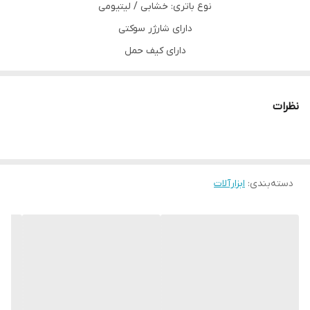
نوع باتری: خشابی / لیتیومی
دارای شارژر سوکتی
دارای کیف حمل
به همراه ست بکس
دارای ست پیچ گوشتی دوسو و چهارسو
نظرات
دارای ست مته چوب و آهن
دارای رابط خرطومی دریلی
گشتاور و تُرکمتر 18 حالته
دسته‌بندی
:
ابزارآلات
سه نظام 10 میلی متری
چپ گرد و راست گرد: دارد
چراغ قوه: دارد
گیربکس دو سرعته
سرعت حرکت آزاد : 0 الی 1500 دور در دقیقه
ساخت P.R.C