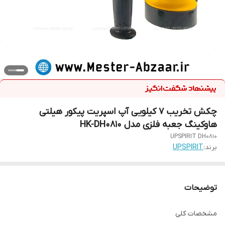
چکش تخریب 7 کیلویی آپ اسپریت پیکور هیلتی
هاوکینگ جعبه فلزی مدل HK-DH0810
UPSPIRIT DH0810
برند:
UPSPIRIT
توضیحات
مشخصات کلی