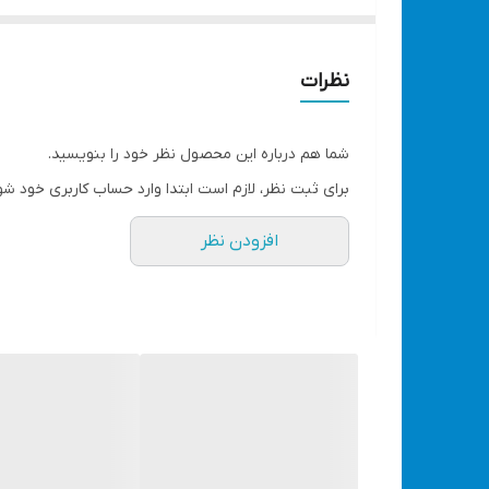
است. این دستگاه دارای کلید با کیفیت جهت روشن/خامو
نظرات
نوع قطعه کار مقدار آمپر خروجی را تنظیم نمود. بر رو
شما هم درباره این محصول نظر خود را بنویسید.
برای ثبت نظر، لازم است ابتدا وارد حساب کاربری خود شو
دیگر به دنبال خرید متعلقات متفرقه با نرخ های غیر معق
افزودن نظر
✅0-160 آمپر خروجی واقعی
✅طراحی منحصر به فرد به همراه بدنه مقاوم در برابر ض
✅جوشکاری الکترودهای سایز 2و2/5و3
✅کیفیت مناسب در حین حال قیمت مناسب
✅استفاده از تکنولوژی IGBT
✅مجهز به سیستم تنظیم آمپر
✅دارای نمایشگر دیجیتال آمپرمتر جهت تنظیم دقیق جر