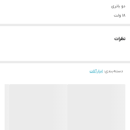
دو باتری
18 ولت
باتری خشابی
شارژر خشابی
نظرات
10 میلی متری
1350 دور در دقیقه
با لوازم و کیف حمل
قابلیت CHANGE DIRECTION جدید
دسته‌بندی
:
ابزارآلات
تحت لیسانس آلمان
ساخت چین
حالت پیچ بند و دریلی
سوراخ کاری در چوب و فلز سبک
مصارف خانگی و نیمه صنعتی
اقلام همراه: رابط خرطومی، سری های بکس، سری پیچ گوشتی، سری