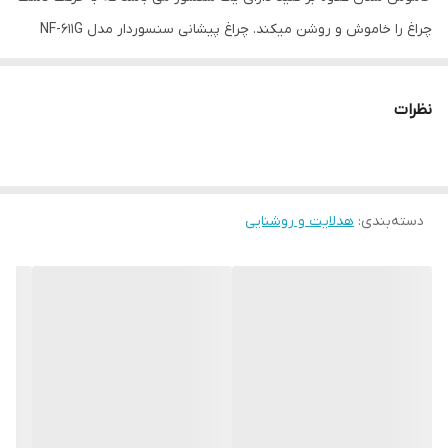
چراغ را خاموش و روشن میکند. چراغ پیشانی سنسوردار مدل NF-611G
پرتاب نوری نزدیک به 70 متر دارد. این چراغ قوه از بدنه ای از جنس
پلاستیک ABS با رنگ مشکی طراحی شده است و در برابر ضربه تا حدودی
نظرات
مقاومت میکند، از دیگر شاخصه های این چراغ پیشانی می توان به باتری
2200 میلی آمپری آن اشاره کرد که که از نوع 18650 می باشد و قابلیت
روشن نگه داشتن این چراغ قوه را تا 4 ساعت دارد.
دسته‌بندی
:
هدلایت و روشنایی
چراغ پیشانی سنسوردار مدل NF-611G با توجه به ظرفیت بالای باتری برای
فعالیت های طولانی مدت مانند کشاورزی ، کوهنوردی و یا ماهیگیری
پیشنهاد میشود.
بند های این چراغ پیشانی توسط سگک های آن قابل تنظیم برای سایز
های مختلف بوده و شما میتوانید پس از خرید سایز آن را برای قرار گرفتن
روی سر و یا کلاه ایمنی خود تنظیم کنید.