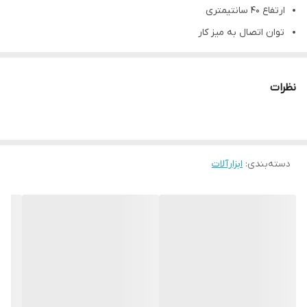
ارتفاع ۴۰ سانتیمتری
توان اتصال به میز کار
طول کار: 60 میلی متر
قطر: 43 میلی متر
نظرات
توانایی اتصال مته تا سایز ۱۳ میلیمتر
دارای حداکثر عمق سوراخکاری ۶۰ میلیمتری
توانایی اتصال انواع دریل شارژی، برقی، فرز انگشتی و …
دسته‌بندی
:
ابزارآلات
گارانتی سلامت فیزیکی
مشاهده انواع تبدیل با تخفیف ویژه کلیک کنید