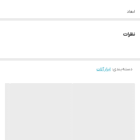
ابعاد
۱۶۵x۶۶x۱۴ میلی‌متر
نظرات
جنس بدنه
کروم-وانادیوم
دسته‌بندی
:
ابزارآلات
جنس دسته
پلاستیک
حداکثر میزان باز شدن
۳۶
نوع انبر