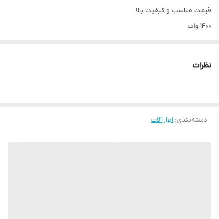
قیمت مناسب و کیفیت بالا
1400 وات
70-105 بار
فشار 7 لیتر در دقیقه
نظرات
موتور زغالی
گارانتی ضمانت سلامت فنی/فیزیکی
دسته نازل بلند
دسته‌بندی
:
به همراه کف پاش
ابزارآلات
دارای رابط شیلنگ
دارای شیلنگ همراه
محل نگهداری دسته نازل
جهت مشاهده سایر کارواش ها با قیمت مناسب
کلیک کنید.