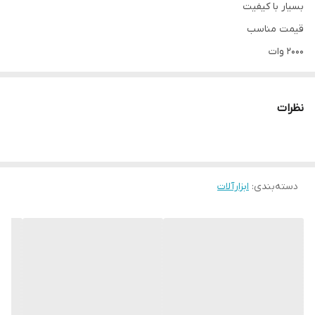
بسیار با کیفیت
قیمت مناسب
2000 وات
4100 دور در دقیقه
قطر صفحه 235 میلی متری
نظرات
دارای دسته کمکی و دفترچه راهنما
اتصال به برق شهری
مناسب مصارف صنعتی و حرفه ای
دسته‌بندی
:
ابزارآلات
گارانتی ضمانت سلامت فنی/فیزیکی
بدون تیغه
مشاهده انواع گردبر و اره با قیمت مناسب کلیک کنید