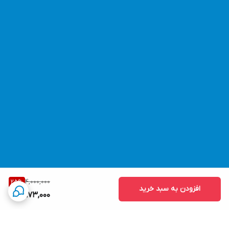
4,000,000
25
%
افزودن به سبد خرید
2,973,000