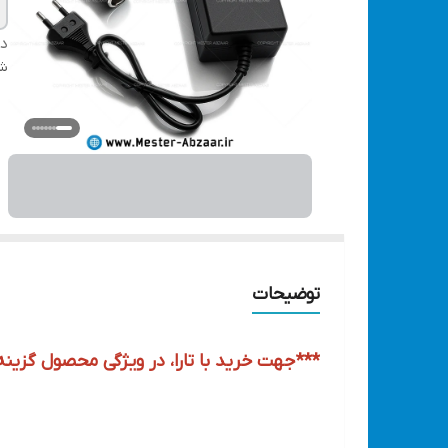
دس
شن
توضیحات
***جهت خرید با تارا، در ویژگی محصول گزینه