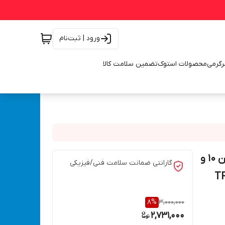
ورود | ثبت‌نام
رگرمی
محصولات استوک
تضمین سلامت کالا
مبدل تبدیل برق شهری 220 به 12 ولت فندکی باتری ماشین ۱۰ و
گارانتی ضمانت سلامت فنی/فیزیکی
 آدابتور مدل TRANS
8
%
3,000,000
2,731,000