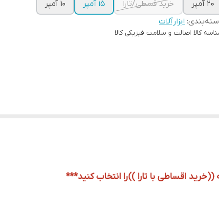
20 آمپر
خرید قسطی/تارا
15 آمپر
10 آمپر
ته‌بندی
:
ابزارآلات
اسه کالا
اصالت و سلامت فیزیکی کالا
 ((
خرید اقساطی با تارا ))
را انتخاب کنید***