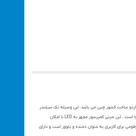
نووا مدلNTA-9161 قابلیت کار با تغذیه برق 12 ولت فندکی خودرو و برق 220 ولت شهری را داردو ساخت کشور چین می باشد. این وسیله تک سیلندر
و قدرتمند با توان تولید فشار هوا تا 160 PSI می باشد. هم چنین دارای سیستم قطع کننده هوشمند و نمایشگر دیجیتال میزان فشار هوا است . این مینی کمپرسور مجهز به LED با امکان
طومی برای کاربری به عنوان دمنده و بلوور است و دارای