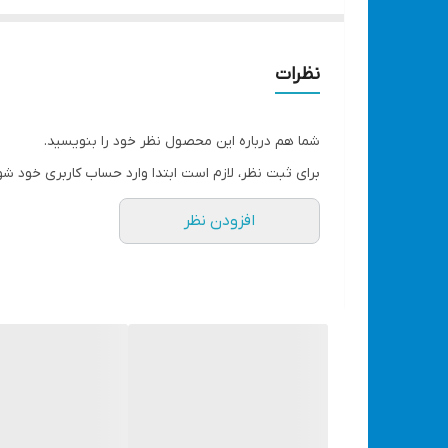
1000 وات
15000 دور در دقیقه
اتصال به برق شهری
نظرات
دیمر کنترل سرعت
قابلیت دمنده و مکنده
شما هم درباره این محصول نظر خود را بنویسید.
رنگ قرمز
برای ثبت نظر، لازم است ابتدا وارد حساب کاربری خود شو
گارانتی ضمانت سلامت فنی/فیزیکی
افزودن نظر
دارای خرطومی و کیسه گرد و خاک
قیمت مناسب و کیفیت بالا
جهت مشاهده انواع بلوور با تخفیف ویژه کلیک کنید