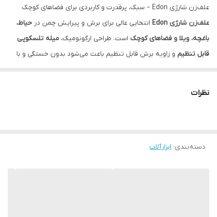
علف‌زن شارژی Edon – سبک، پرقدرت و کاربردی برای فضاهای کوچک
علف‌زن شارژی Edon
انتخابی عالی برای برش و پیرایش چمن در
حیاط،
باغچه، ویلا و فضاهای کوچک
است. طراحی ارگونومیک،
میله تلسکوپی
قابل تنظیم
و زاویه برش قابل تنظیم باعث می‌شود بدون خستگی و با
دقت بالا کار کنید. این مدل با موتور قدرتمند و سرعت
10000 دور در
دقیقه
، برش سریع و تمیزی ارائه می‌دهد.
نظرات
توجه داشته باشید که این محصول فاقد جعبه کارتنی اصلی دستگاه
است و در کارتن های پستی ارسال میشود
✅ ویژگی‌های برجسته
دسته‌بندی
:
ابزارآلات
🔹
موتور قدرتمند
🔹
سر برش
🔹
میله تلسکوپی قابل تنظیم ارتفاع
🔹
قابلیت تنظیم زاویه برش
🔹
پوشش محافظ