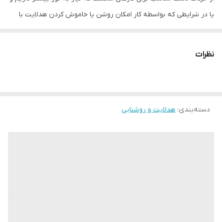
یا در شرایطی که بواسطه کار امکان روشن یا خاموش کردن هدلایت با
تماس مستقیم دست به دکمه های دستگاه وجود ندارد.
این هدلامت دارای بند تنظیم شونده دوطرفه کشی با جنس مرغوب
نظرات
میباشد که نوار نور COB با شدت 350 لومن دو حالت نوری (100 درصد و
40 درصد) در اختیار شما قرار میدهد. همچنین از نور مستقیم XPE با
پرتاب نور فوق العاده تا حدود 50 متر نیز میتوانید بهره ببرید.این
دسته‌بندی
:
هدلایت و روشنایی
هدلایت دارای سنسور حرکت دست برای روشن و خاموش کردن بدون
احتیاج به فشار دادن دکمه میباشد. دارای دو کلید خاموش روشن دستگاه
+ کلید خاموش روشن سنسور در کنار هم و دارای بدنه مقاوم در برابر آب
همراه با پوشش لاستیکی تمام دستگاه همچنین نشانگر نور برای قابلیت
پیدا کردن دستگاه در شب. مدت زمان استفاده مداوم در بیشترین شدت
نوری 2/5 ساعت و در حالت 40 درصد 5 ساعت میباشد. و دستگاه با کابل
تایپ سی (type c) قابل شارژ میباشد.هدلامپ دارای نوار ضد تعریق و
ضد لغزش برای راحتی بیشتر و فیکس بودن هنگام استفاده میباشد.