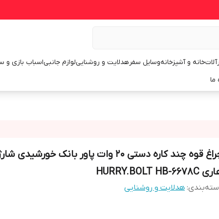
رآلات
خانه و آشپزخانه
وسایل سفر
هدلایت و روشنایی
لوازم جانبی
اسباب بازی و س
 ما
چراغ قوه چند کاره دستی 20 وات پاور بانک خورشید
 HURRY.BOLT HB-6678C
ته‌بندی
:
هدلایت و روشنایی