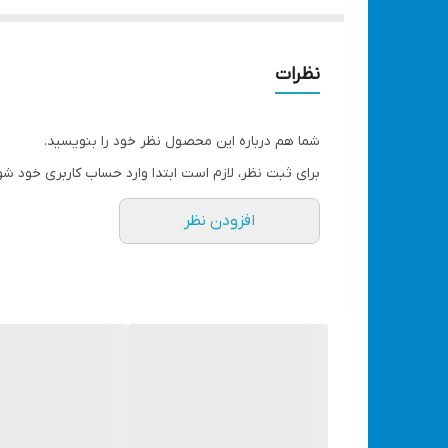
برق شهری و با شارژ موبایل نیز شارژ می‌شود
مجهز به پنل خورشیدی جهت شارژ
قابلیت شارژ موبایل با پاور خورشیدی نیز فراهم است
نظرات
ابعاد: 19*14*6 سانتی متر
نوع چراغ: LED+COB
شما هم درباره این محصول نظر خود را بنویسید.
وزن: 350 گرم
برای ثبت نظر، لازم است ابتدا وارد حساب کاربری خود شو
نوع باتری: 4/5 ولت 2400 میلی آمپر
افزودن نظر
زمان شارژ: 2-3 ساعت
زمان بازده: 5-8 ساعت
مقاومت در برابر آب
مشاهده انواع چراغ با قیمت مناسب کلیک کنید