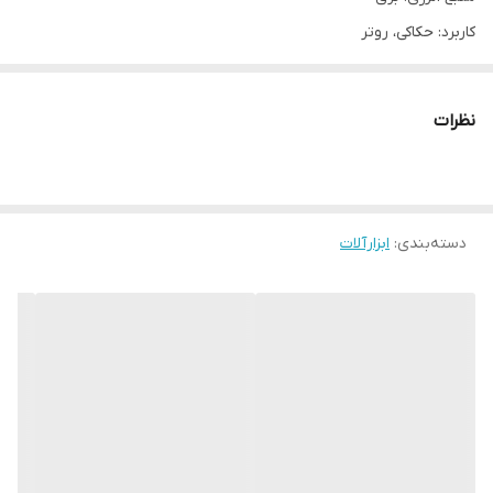
کاربرد: حکاکی، روتر
ساخت چین. بسیار با کیفیت
موتور قدرتمند 1200وات
نظرات
سایز کولت: 6 میلی متر
ابعاد: 25*10*20 سانتی متر
دارای قابلیت تنظیم ارتفاع پایه
دسته‌بندی
:
ابزارآلات
پایه فلزی بسیار محکم و متحرک در پوسته
تثبیت ارتفاع بسیار ساده و سریع
دارای کلید مقاوم در برابر گرد و غبار
طراحی دو دسته برای کنترل بهتر
سرعت در حالت آزاد : 19500 دور در دقیقه
وزن دستگاه اورفرز نجاری دی سی ای : 2.9 کیلوگرم
گارانتی ضمانت سلامت فنی/فیزیکی
ولتاژ کاری (ولت)